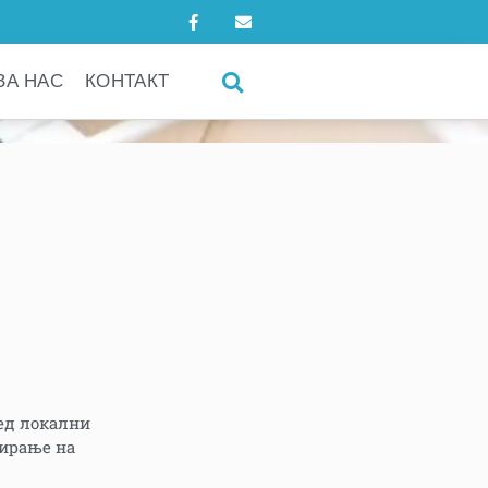
ЗА НАС
КОНТАКТ
ед локални
зирање на