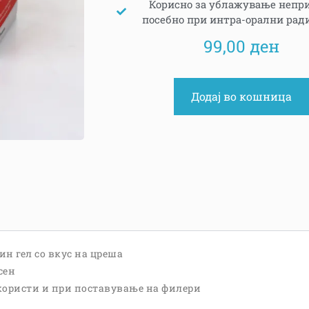
Корисно за ублажување непри
посебно при интра-орални рад
99,00
ден
Додај во кошница
ин гел со вкус на цреша
сен
користи и при поставување на филери