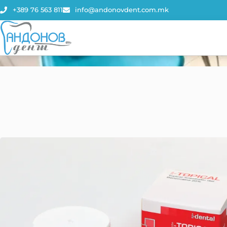
+389 76 563 811
info@andonovdent.com.mk