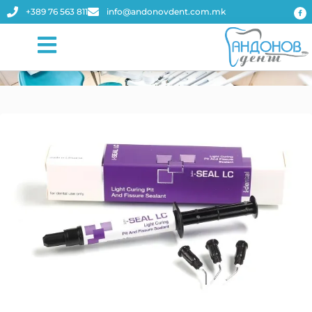
+389 76 563 811
info@andonovdent.com.mk