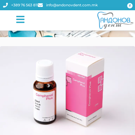
+389 76 563 811
info@andonovdent.com.mk